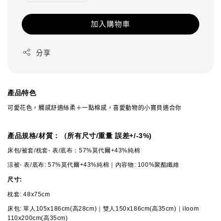
加入購物車
分享
產品特色
可愛花色，觸感舒適絲柔＋一點棉感，喜愛動物的小寶貝適合你
產品規格/材質：（所有尺寸/重量 誤差+/-3%)
床包/被套/枕套- 表/底布：57%莫代爾+43%純棉
涼被- 表/底布: 57%莫代爾+43%純棉｜內容物: 100%聚酯纖維
尺寸:
枕套: 48x75cm
床包: 單人105x186cm(高28cm)｜雙人150x186cm
(高35cm)
｜iloom
110x200cm
(高35cm)