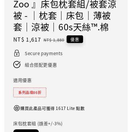
Zoo 』床包枕套組/被套涼
被 - ｜枕套｜床包｜薄被
套｜涼被｜60s天絲™.棉
Sale
NT$ 1,617
Regular
優惠
NT$ 1,880
price
price
Secure payments
組合搭配更優惠
適用優惠
系列品項86折
購買此產品可獲得 1617 Lite 點數
床包枕套組 (誤差+/-3%)