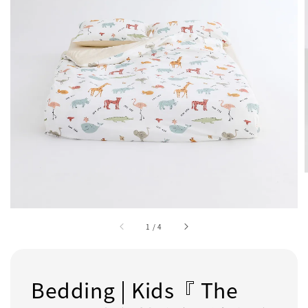
1
/
4
Bedding | Kids『 The