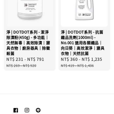
淨 | DOTDOT系列 - 潔淨
淨 | DOTDOT系列 - 抗菌
除漬粉(450g) - 多功能｜
織品洗劑(1000ml) -
天然無毒｜高效除漬｜寢
No.001 適用各類織品｜
具衣物｜廚房器具｜除黴
向日葵｜高效潔淨｜寢具
殺菌
衣物｜天然抗菌
Sale
NT$ 231
-
NT$ 791
Regular
Sale
NT$ 360
-
NT$ 1,235
Regu
price
price
price
pric
NT$ 269
-
NT$ 920
NT$ 419
-
NT$ 1,436